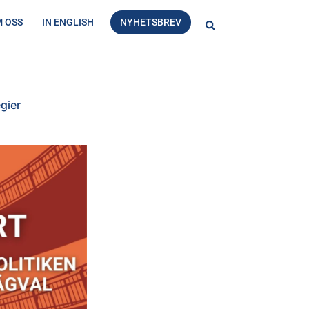
 OSS
IN ENGLISH
NYHETSBREV
Sök
egier