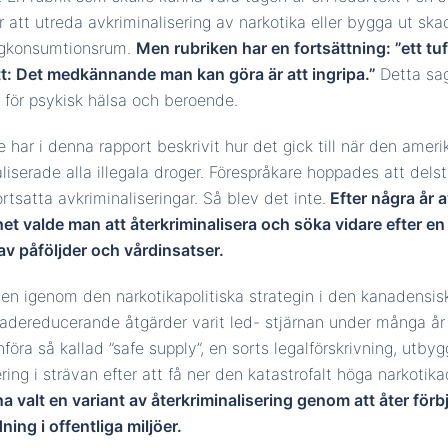
 att utreda avkriminalisering av narkotika eller bygga ut s
ogkonsumtionsrum.
Men rubriken har en fortsättning: ”ett tu
tt: Det medkännande man kan göra är att ingripa.”
Detta sa
r för psykisk hälsa och beroende.
 har i denna rapport beskrivit hur det gick till när den amer
iserade alla illegala droger. Förespråkare hoppades att delsta
ortsatta avkriminaliseringar. Så blev det inte.
Efter några år 
et valde man att återkriminalisera och söka vidare efter e
v påföljder och vårdinsatser.
en igenom den narkotikapolitiska strategin i den kanadensisk
adereducerande åtgärder varit led- stjärnan under många år
föra så kallad ”safe supply”, en sorts legalförskrivning, utb
ring i strävan efter att få ner den katastrofalt höga narkotik
rna valt en variant av återkriminalisering genom att åter fö
ing i offentliga miljöer.