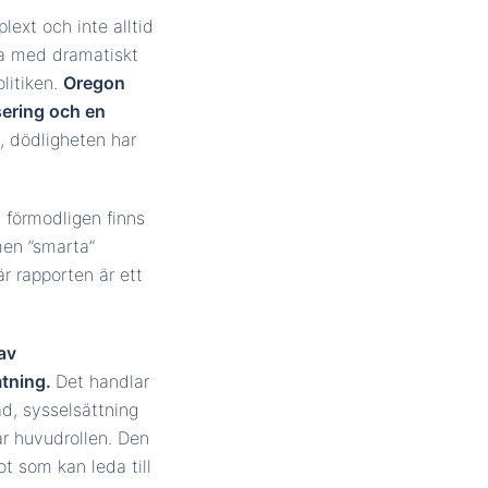
lext och inte alltid
ka med dramatiskt
olitiken.
Oregon
sering och en
s, dödligheten har
n förmodligen finns
men ”smarta”
r rapporten är ett
 av
mtning.
Det handlar
ad, sysselsättning
ar huvudrollen. Den
ot som kan leda till