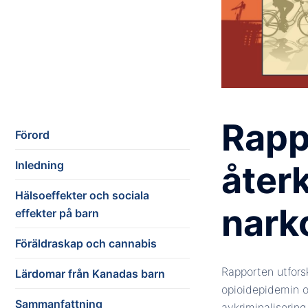
Rapp
Förord
Inledning
åter
Hälsoeffekter och sociala
narko
effekter på barn
Föräldraskap och cannabis
Rapporten utfors
Lärdomar från Kanadas barn
opioidepidemin 
Sammanfattning
avkriminaliserin