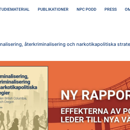
TUDIEMATERIAL
PUBLIKATIONER
NPC PODD
PRESS
OM
terkriminalisering och narkotikapolitiska strategier
nalisering, återkriminalisering och narkotikapolitiska strat