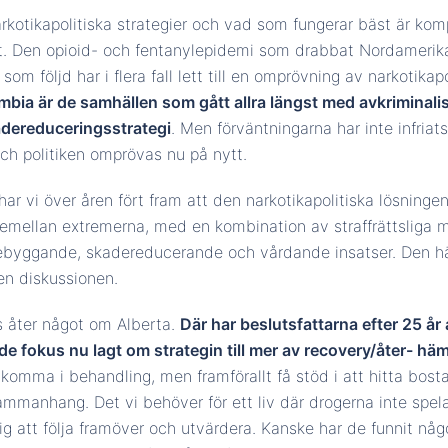
arkotikapolitiska strategier och vad som fungerar bäst är komp
a ut. Den opioid- och fentanylepidemi som drabbat Nordameri
som följd har i flera fall lett till en omprövning av narkotikap
mbia är de samhällen som gått allra längst med avkriminali
dereduceringsstrategi
. Men förväntningarna har inte infriat
och politiken omprövas nu på nytt.
ar vi över åren fört fram att den narkotikapolitiska lösninge
emellan extremerna, med en kombination av straffrättsliga 
rebyggande, skadereducerande och vårdande insatser. Den hä
den diskussionen.
s åter något om Alberta.
Där har beslutsfattarna efter 25 år
 fokus nu lagt om strategin till mer av recovery/åter- hä
komma i behandling, men framförallt få stöd i att hitta bost
ammanhang. Det vi behöver för ett liv där drogerna inte spel
ktig att följa framöver och utvärdera. Kanske har de funnit någ