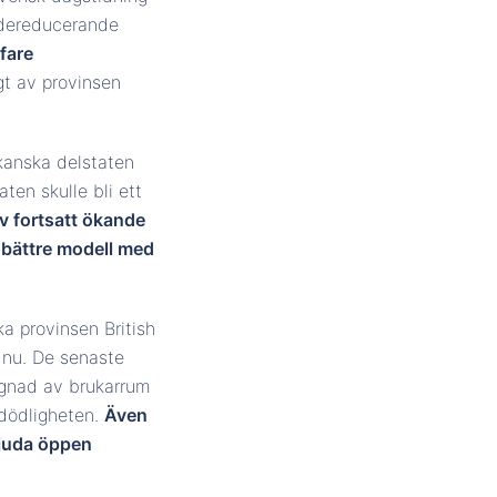
kadereducerande
ffare
gt av provinsen
ikanska delstaten
ten skulle bli ett
av fortsatt ökande
n bättre modell med
a provinsen British
 nu. De senaste
yggnad av brukarrum
adödligheten.
Även
rbjuda öppen