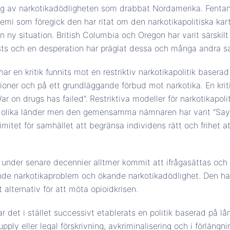
ng av narkotikadödligheten som drabbat Nordamerika. Fenta
emi som föregick den har ritat om den narkotikapolitiska kart
n ny situation. British Columbia och Oregon har varit särskil
sts och en desperation har präglat dessa och många andra s
r en kritik funnits mot en restriktiv narkotikapolitik basera
ioner och på ett grundläggande förbud mot narkotika. En kri
ar on drugs has failed”. Restriktiva modeller för narkotikapolit
i olika länder men den gemensamma nämnaren har varit ”Say
timitet för samhället att begränsa individens rätt och frihet 
r under senare decennier alltmer kommit att ifrågasättas och
ande narkotikaproblem och ökande narkotikadödlighet. Den har
 alternativ för att möta opioidkrisen.
r det i stället successivt etablerats en politik baserad på 
pply eller legal förskrivning, avkriminalisering och i förlängni