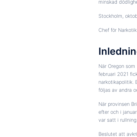
minskad dödlighet
Stockholm, okto
Chef för Narkotik
Inledni
När Oregon som f
februari 2021 fi
narkotikapolitik
följas av andra 
När provinsen Br
efter och i janu
var satt i rullning
Beslutet att avk