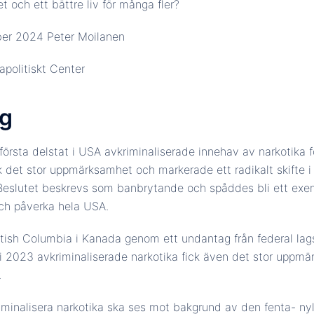
 och ett bättre liv för många fler?
ber 2024 Peter Moilanen
apolitiskt Center
ng
örsta delstat i USA avkriminaliserade innehav av narkotika fö
ck det stor uppmärksamhet och markerade ett radikalt skifte 
. Beslutet beskrevs som banbrytande och spåddes bli ett exe
och påverka hela USA.
itish Columbia i Kanada genom ett undantag från federal lagst
ari 2023 avkriminaliserade narkotika fick även det stor uppmä
.
riminalisera narkotika ska ses mot bakgrund av den fenta- n