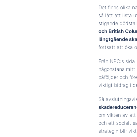
Det finns olika n
så lätt att list
stigande dödstal 
och British Colu
långtgående ska
fortsatt att öka 
Från NPC:s sida h
någonstans mitt 
påföljder och fö
viktigt bidrag i 
Så avslutningsvi
skadereducerande
om vikten av att 
och ett socialt s
strategin blir vi