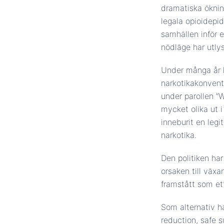
dramatiska ökni
legala opioidepid
samhällen inför e
nödläge har utly
Under många år ha
narkotikakonvent
under parollen ”W
mycket olika ut 
inneburit en legi
narkotika.
Den politiken ha
orsaken till väx
framstått som ett
Som alternativ ha
reduction, safe su