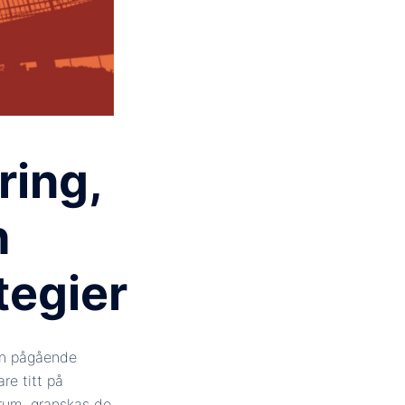
ring,
h
tegier
den pågående
e titt på
rrum, granskas de