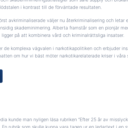
ödstalen i kontrast till de förväntade resultaten.
st avkriminaliserade väljer nu återkriminalisering och letar e
 ensidig skademinimering. Alberta framstår som en pionjär me
 ligger på att kombinera vård och kriminalrättsliga insatser.
 de komplexa vägvalen i narkotikapolitiken och erbjuder insi
atten om hur vi bäst möter narkotikarelaterade kriser i våra
dia kunde man nyligen läsa rubriken ”Efter 25 år av misslyc
”. En rubrik som skulle kunna vara tagen ur en ledartext i en