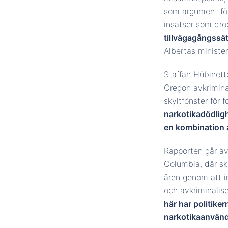
som argument för
insatser som dr
tillvägagångssä
Albertas ministe
Staffan Hübinette
Oregon avkriminal
skyltfönster för f
narkotikadödligh
en kombination a
Rapporten går äv
Columbia, där sk
åren genom att in
och avkriminalise
här har politike
narkotikaanvändn