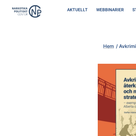
Hoppa
AKTUELLT
WEBBINARIER
S
till
innehåll
Hem
/
Avkriminalisering, å
Hem
/
Avkrimi