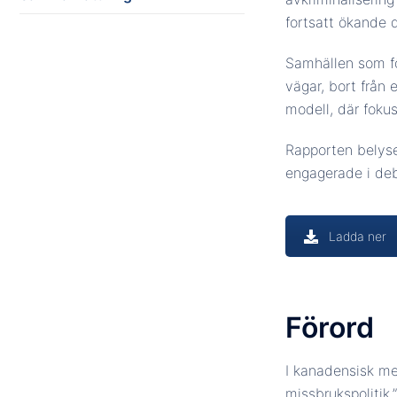
fortsatt ökande d
Samhällen som för
vägar, bort från
modell, där fokus
Rapporten belyser
engagerade i deb
Ladda ner
Förord
I kanadensisk me
missbrukspolitik,