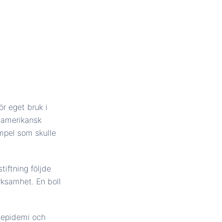
r eget bruk i
i amerikansk
mpel som skulle
iftning följde
rksamhet. En boll
ylepidemi och