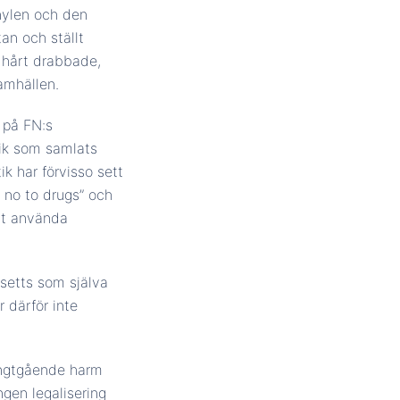
nylen och den
an och ställt
t hårt drabbade,
amhällen.
d på FN:s
tik som samlats
ik har förvisso sett
 no to drugs” och
att använda
 setts som själva
 därför inte
långtgående harm
ngen legalisering