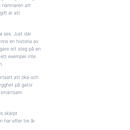
ma nämnaren att
ift är att
a ses. Just där
inns en historia av
igare ett steg på en
 ett exempel inte
n.
ortsatt att öka och
ygghet på gator
en smärtsam
es skärpt
 har efter tre år