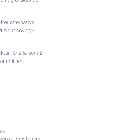
fter alternativa
d sin recovery-
kter för alla som är
 samhällen.
kad
 svensk dagstidning