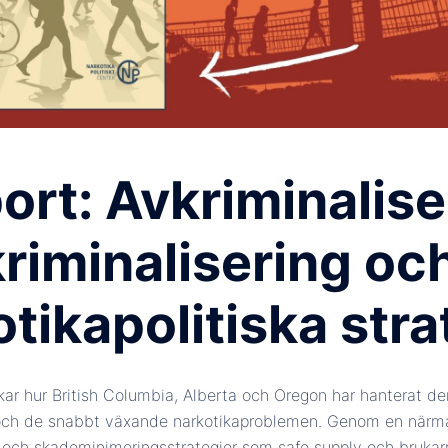
ort: Avkriminalise
kriminalisering oc
tikapolitiska stra
kar hur British Columbia, Alberta och Oregon har hanterat 
och de snabbt växande narkotikaproblemen. Genom en närmar
g och skademinimeringsstrategier som safe supply och bruka