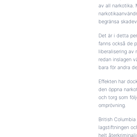
av all narkotika.
narkotikaanvändn
begränsa skadeve
Det är i detta pe
fanns också de po
liberalisering av
redan inslagen vä
bara för andra de
Effekten har dock
den öppna narkot
och torg som följ
omprövning.
British Columbia 
lagstiftningen oc
helt återkriminali