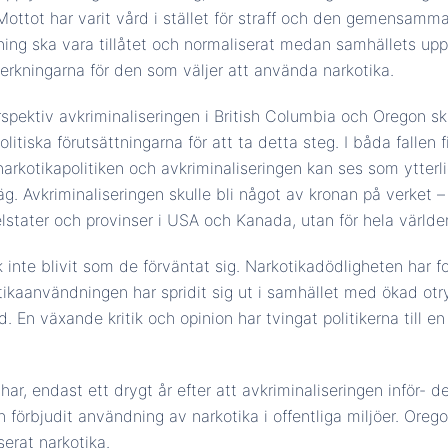
 Mottot har varit vård i stället för straff och den gemensam
ing ska vara tillåtet och normaliserat medan samhällets uppg
rkningarna för den som väljer att använda narkotika.
rspektiv avkriminaliseringen i British Columbia och Oregon sk
litiska förutsättningarna för att ta detta steg. I båda fallen f
 narkotikapolitiken och avkriminaliseringen kan ses som ytterl
g. Avkriminaliseringen skulle bli något av kronan på verket –
lstater och provinser i USA och Kanada, utan för hela världe
 inte blivit som de förväntat sig. Narkotikadödligheten har f
ikaanvändningen har spridit sig ut i samhället med ökad otr
d. En växande kritik och opinion har tvingat politikerna till 
har, endast ett drygt år efter att avkriminaliseringen inför- d
h förbjudit användning av narkotika i offentliga miljöer. Oregon
serat narkotika.