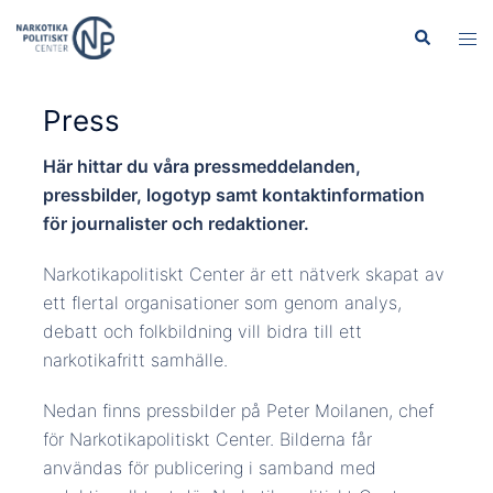
Hoppa
Sök
Slå
till
på/
innehåll
men
Press
Här hittar du våra pressmeddelanden,
pressbilder, logotyp samt kontaktinformation
för journalister och redaktioner.
Narkotikapolitiskt Center är ett nätverk skapat av
ett flertal organisationer som genom analys,
debatt och folkbildning vill bidra till ett
narkotikafritt samhälle.
Nedan finns pressbilder på Peter Moilanen, chef
för Narkotikapolitiskt Center. Bilderna får
användas för publicering i samband med