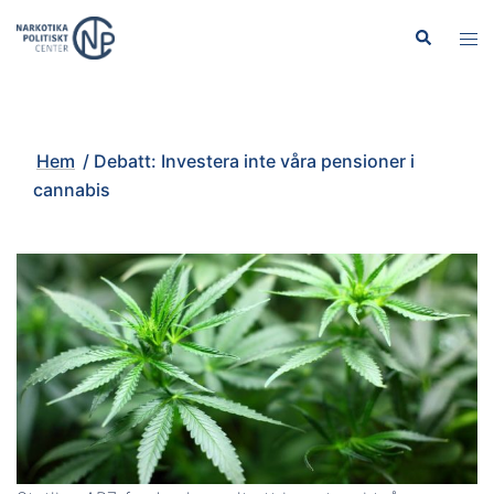
Hoppa
Sök
Slå
till
på/
innehåll
men
Hem
/
Debatt: Investera inte våra pensioner i
cannabis