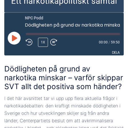
NPC Podd
Dödligheten på grund av narkotika minskar – varför skippar SVT allt det positiva som händer?
SPELA
1X
00:00
/
59:50
UPP
DELA
AVSNITT
Dödligheten på grund av
DELA
narkotika minskar – varför skippar
LÄNK
SVT allt det positiva som händer?
BÄDDA IN
I det här avsnittet tar vi upp upp flera aktuella frågor i
narkotikadebatten: den kraftigt minskade dödligheten i
Sverige och hur utvecklingen skiljer sig från andra
länder, Centerpartiets beslut om att avkriminalisera
narkotika i blodet – och oklarheten kring vad det faktiskt