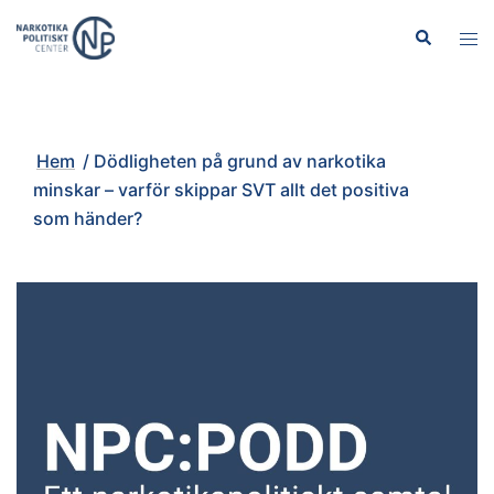
Hoppa
Sök
Slå
till
på/
innehåll
men
Hem
/
Dödligheten på grund av narkotika
minskar – varför skippar SVT allt det positiva
som händer?