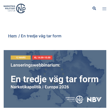
Hoppa
Sök
Slå
till
på/
innehåll
men
Hem
/
En tredje väg tar form