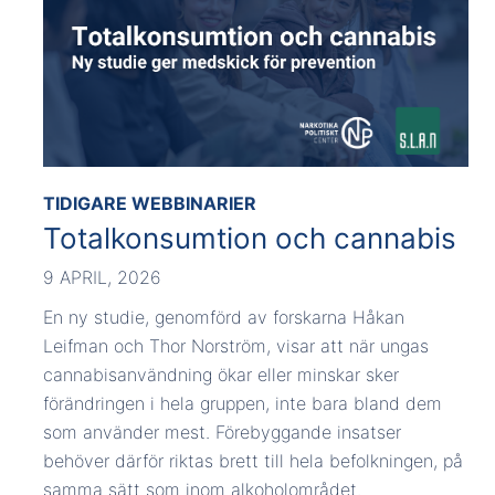
TIDIGARE WEBBINARIER
Totalkonsumtion och cannabis
9 APRIL, 2026
En ny studie, genomförd av forskarna Håkan
Leifman och Thor Norström, visar att när ungas
cannabisanvändning ökar eller minskar sker
förändringen i hela gruppen, inte bara bland dem
som använder mest. Förebyggande insatser
behöver därför riktas brett till hela befolkningen, på
samma sätt som inom alkoholområdet.