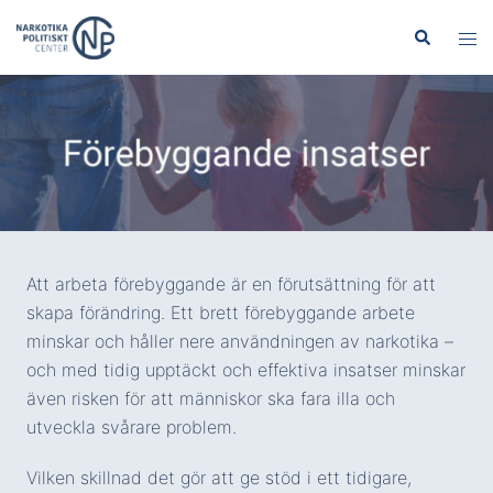
Hoppa
Sök
Slå
till
på/
innehåll
men
Att arbeta förebyggande är en förutsättning för att
skapa förändring. Ett brett förebyggande arbete
minskar och håller nere användningen av narkotika –
och med tidig upptäckt och effektiva insatser minskar
även risken för att människor ska fara illa och
utveckla svårare problem.
Vilken skillnad det gör att ge stöd i ett tidigare,