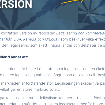
n kortfattad version av rapporten
Legalisering och kommersial
mar från USA, Kanada och Uruguay
som beskriver vilka effek
av den legalisering som skett i några länder och delstater de 
bland annat att:
nsumtionen är högre i delstater som legaliserat och en ökni
n om en legalisering påbörjas, långt innan ett eventuellt besl
a marknaden är fortfarande stor. Legaliseringen skapar två par
vilket ger en större marknad totalt.
iga konsekvenserna för folkhälsan kommer att visa sig först 
men redan nu står det klart att en legalisering medför betyd