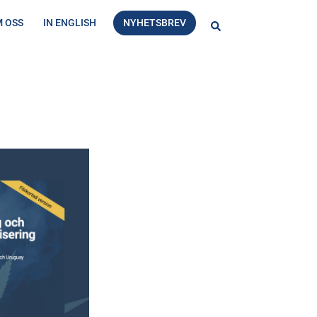
 OSS
IN ENGLISH
NYHETSBREV
Sök