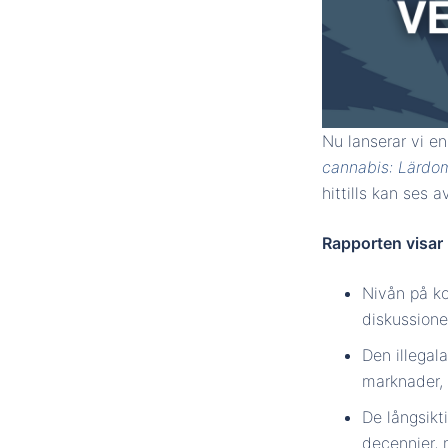
Nu lanserar vi e
cannabis: Lärdo
hittills kan ses 
Rapporten visar 
Nivån på ko
diskussione
Den illegal
marknader, 
De långsikt
decennier, 