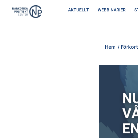
Hoppa
AKTUELLT
WEBBINARIER
S
till
innehåll
Hem
/
Förkortad version a
Hem
/
Förkort