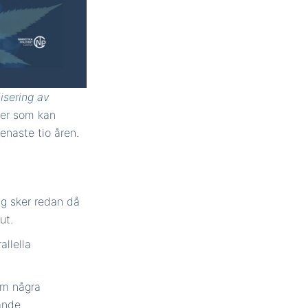
isering av
ter som kan
senaste tio åren.
ng sker redan då
ut.
allella
om några
ande