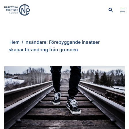
Hoppa
Sök
Slå
till
på/
innehåll
men
Hem
/
Insändare: Förebyggande insatser
skapar förändring från grunden