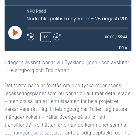
NPC Podd
Narkotikapolitiska nyheter – 28 augusti 2023
SPELA
1X
00:00
/
55:44
UPP
DELA
AVSNITT
I dagens avsnitt börjar vi i Tyskland (igen!) och avslutar
DELA
i Helsingborg och Trollhättan.
LÄNK
Det första handlar förstås om den tyska regeringens
BÄDDA IN
legaliseringsplaner som nu börjar bli allt mer detaljerade
– men också om att entusiasmen för hela projektet
verkar vara rätt låg. I Helsingborg har Tullen tagit stora
mängder kokain – håller Sverige på att bli ett
transitland? Trollhättan är en av de kommuner som har
ett framgångsrikt sätt att hantera tidig upptäckt, och nu