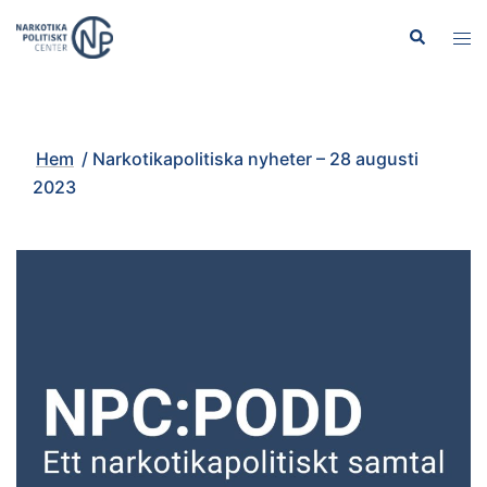
Hoppa
Sök
Slå
till
på/
innehåll
men
Hem
/
Narkotikapolitiska nyheter – 28 augusti
2023