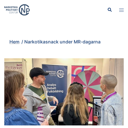
Hoppa
Sök
Slå
till
på/
innehåll
men
Hem
/
Narkotikasnack under MR-dagarna