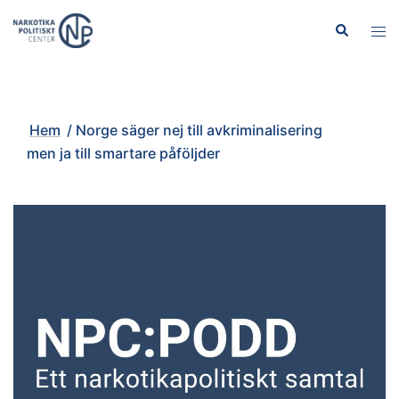
Hoppa
Sök
Slå
till
på/
innehåll
men
Hem
/
Norge säger nej till avkriminalisering
men ja till smartare påföljder