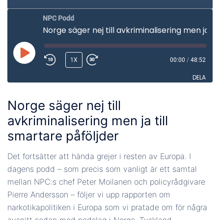
NPC Podd
Norge säger nej till avkriminalisering men ja till smartare påföljder
SPELA
1X
00:00
/
48:52
UPP
DELA
AVSNITT
Norge säger nej till
DELA
avkriminalisering men ja till
LÄNK
smartare påföljder
BÄDDA IN
Det fortsätter att hända grejer i resten av Europa. I
dagens podd – som precis som vanligt är ett samtal
mellan NPC:s chef Peter Moilanen och policyrådgivare
Pierre Andersson – följer vi upp rapporten om
narkotikapolitiken i Europa som vi pratade om för några
avsnitt sedan med nedslag i Norge, Tyskland,