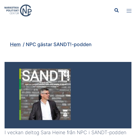
Hoppa
Sök
Slå
till
på/
innehåll
men
Hem
/
NPC gästar SANDT!-podden
I veckan deltog Sara Heine från NPC i SANDT-podden