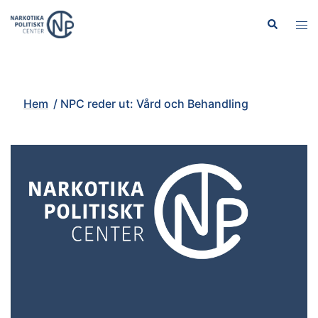
Hoppa
Sök
Slå
till
på/
innehåll
men
Hem
/
NPC reder ut: Vård och Behandling