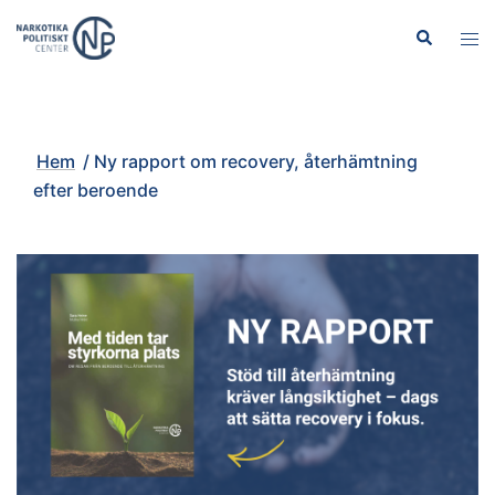
Hoppa
Sök
Slå
till
på/
innehåll
men
Hem
/
Ny rapport om recovery, återhämtning
efter beroende