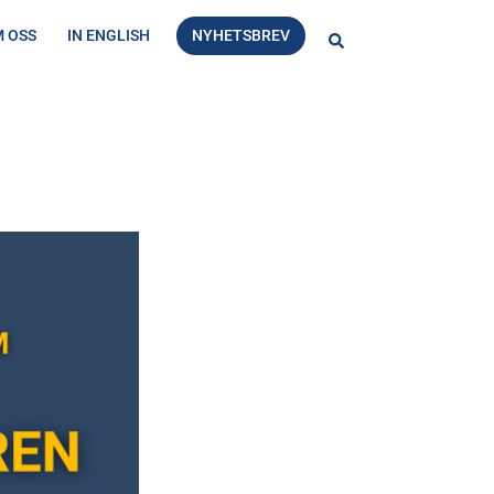
 OSS
IN ENGLISH
NYHETSBREV
Sök