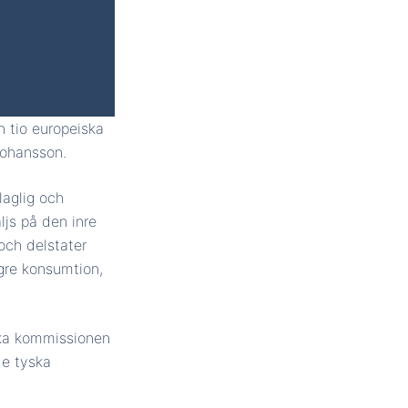
n tio europeiska
Johansson.
laglig och
ljs på den inre
och delstater
ögre konsumtion,
ska kommissionen
de tyska