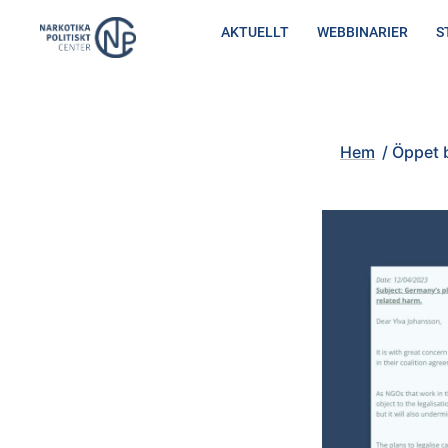
Hoppa
AKTUELLT
WEBBINARIER
S
till
innehåll
Hem
/
Öppet brev om Tyskl
Hem
/
Öppet b