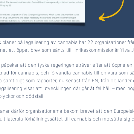
 planer på legalisering av cannabis har 22 organisationer frå
nat ett öppet brev som sänts till
inrikeskommissionär Ylva 
påpekar att den tyska regeringen strävar efter att öppna en 
nad för cannabis, och förvandla cannabis till en vara som sä
 samtidigt som rapporter, nu senast från FN, från de länder 
alisering visar att utvecklingen där går åt fel håll – med h
kolyckor och dödsfall.
anar därför organisationerna bakom brevet att den Europei
ltilaterala förhållningssättet till cannabis och motsätta sig 