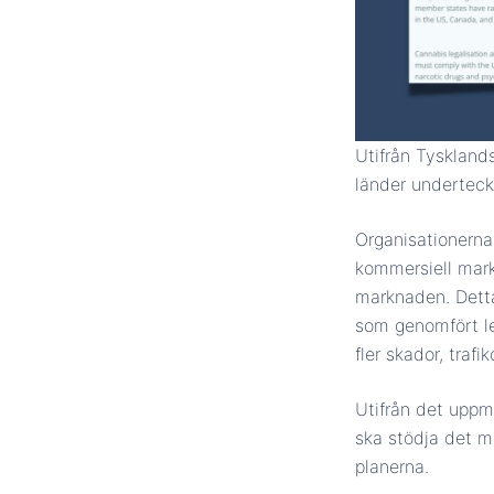
Utifrån Tysklands
länder underteck
Organisationerna 
kommersiell mark
marknaden. Detta
som genomfört leg
fler skador, trafi
Utifrån det uppm
ska stödja det mu
planerna.