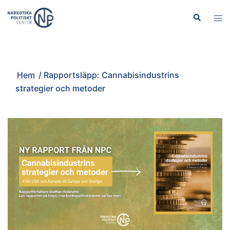
Hoppa
Sök
Slå
till
på/
innehåll
men
Hem
/
Rapportsläpp: Cannabisindustrins
strategier och metoder