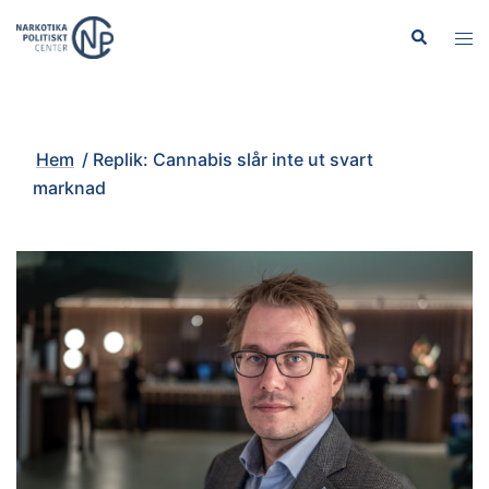
Hoppa
Sök
Slå
till
på/
innehåll
men
Hem
/
Replik: Cannabis slår inte ut svart
marknad