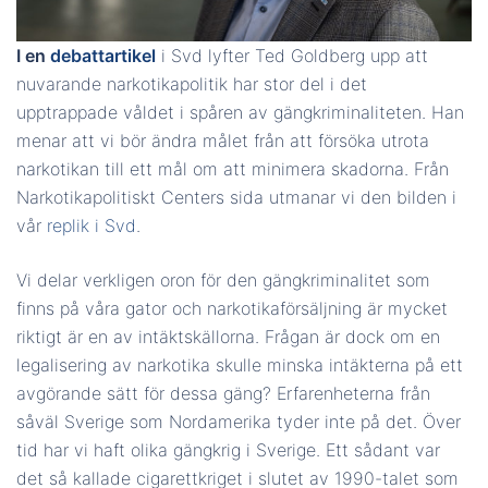
I en
debattartikel
i Svd lyfter Ted Goldberg upp att
nuvarande narkotikapolitik har stor del i det
upptrappade våldet i spåren av gängkriminaliteten. Han
menar att vi bör ändra målet från att försöka utrota
narkotikan till ett mål om att minimera skadorna. Från
Narkotikapolitiskt Centers sida utmanar vi den bilden i
vår
replik i Svd
.
Vi delar verkligen oron för den gängkriminalitet som
finns på våra gator och narkotikaförsäljning är mycket
riktigt är en av intäktskällorna. Frågan är dock om en
legalisering av narkotika skulle minska intäkterna på ett
avgörande sätt för dessa gäng? Erfarenheterna från
såväl Sverige som Nordamerika tyder inte på det. Över
tid har vi haft olika gängkrig i Sverige. Ett sådant var
det så kallade cigarettkriget i slutet av 1990-talet som