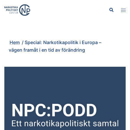
Hoppa
Sök
Slå
till
på/
innehåll
men
Hem
/
Special: Narkotikapolitik i Europa –
vägen framåt i en tid av förändring