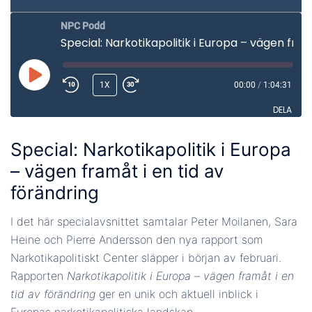
NPC Podd
Special: Narkotikapolitik i Europa – vägen framåt i en tid av förändring
SPELA
1X
00:00
/
1:04:31
UPP
DELA
AVSNITT
Special: Narkotikapolitik i Europa
DELA
– vägen framåt i en tid av
LÄNK
förändring
BÄDDA IN
I det här specialavsnittet samtalar Peter Moilanen, Sara
Heine och Pierre Andersson den nya rapport som
Narkotikapolitiskt Center släpper i början av februari.
Rapporten
Narkotikapolitik i Europa – vägen framåt i en
tid av förändring
ger en unik och aktuell inblick i
Europas narkotikapolitiska landskap.