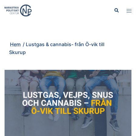
Hoppa
Sök
Slå
till
på/
innehåll
men
Hem
/
Lustgas & cannabis- från Ö-vik till
Skurup