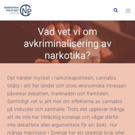
Hoppa
Sök
Slå
till
på/
innehåll
men
Det händer mycket i narkotikapolitiken, cannabis
tillåts i allt fler länder och stora ekonomiska intressen
påverkar debatten, marknaden och framtiden.
Samtidigt vet vi allt mer om effekterna av cannabis
på individer och samhälle. Trots det upplever många
att de inte har tillräcklig kunskap och vågar därför
inte debattera eller argumentera för sin åsikt. Hur
många människor i Sverige har ett skadligt bruk eller