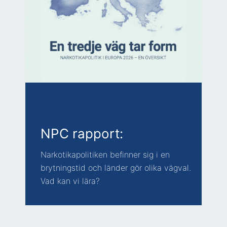
NPC rapport:
Narkotikapolitiken befinner sig i en
brytningstid och länder gör olika vägval.
Vad kan vi lära?