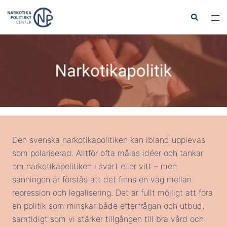
Hoppa
Sök
Slå
till
på/
innehåll
men
Den svenska narkotikapolitiken kan ibland upplevas
som polariserad. Alltför ofta målas idéer och tankar
om narkotikapolitiken i svart eller vitt – men
sanningen är förstås att det finns en väg mellan
repression och legalisering. Det är fullt möjligt att föra
en politik som minskar både efterfrågan och utbud,
samtidigt som vi stärker tillgången till bra vård och