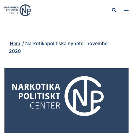
Hoppa
Sök
Slå
till
på/
innehåll
men
Hem
/
Narkotikapolitiska nyheter november
2020