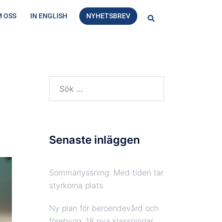
 OSS
IN ENGLISH
NYHETSBREV
Sök
Sök
efter:
Senaste inläggen
Sommarlyssning: Med tiden tar
styrkorna plats
Ny plan för beroendevård och
förebygg, 18 nya klassningar