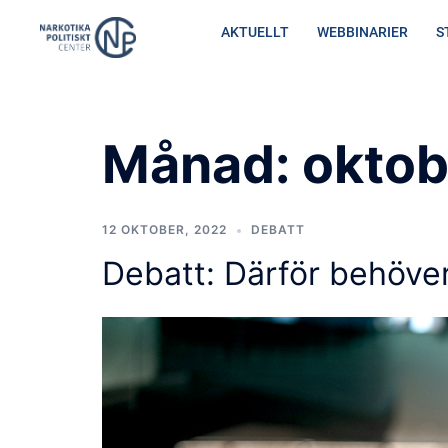
Hoppa
AKTUELLT
WEBBINARIER
S
till
innehåll
Hem
/
Arkiv för oktober 2
Månad:
oktob
12 OKTOBER, 2022
DEBATT
Debatt: Därför behöve