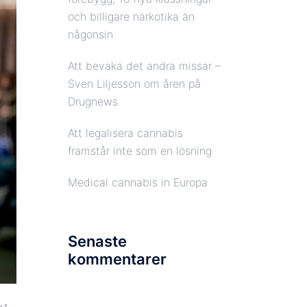
och billigare narkotika än
någonsin
Att bevaka det andra missar –
Sven Liljesson om åren på
Drugnews
Att legalisera cannabis
framstår inte som en lösning
Medical cannabis in Europa
Senaste
kommentarer