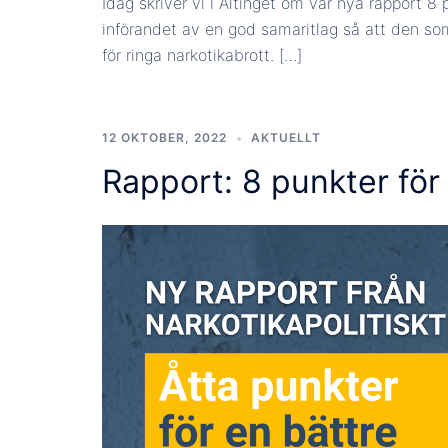
Idag skriver vi i Altinget om vår nya rapport 8 p
införandet av en god samaritlag så att den som
för ringa narkotikabrott. […]
12 OKTOBER, 2022
AKTUELLT
Rapport: 8 punkter för 