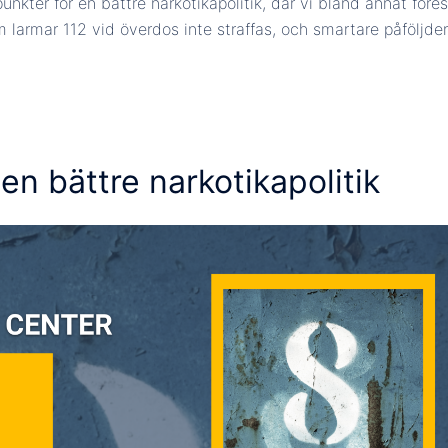
unkter för en bättre narkotikapolitik, där vi bland annat föres
 larmar 112 vid överdos inte straffas, och smartare påföljder
en bättre narkotikapolitik