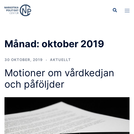
Hoppa
Sök
Slå
till
på/
innehåll
men
Månad:
oktober 2019
30 OKTOBER, 2019
AKTUELLT
Motioner om vårdkedjan
och påföljder