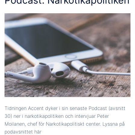
Podcast: Narkotikapolitiken
Tidningen Accent dyker i sin senaste Podcast (avsnitt
30) ner i narkotikapolitiken och intervjuar Peter
Moilanen, chef för Narkotikapolitiskt center. Lyssna på
podavsnittet här