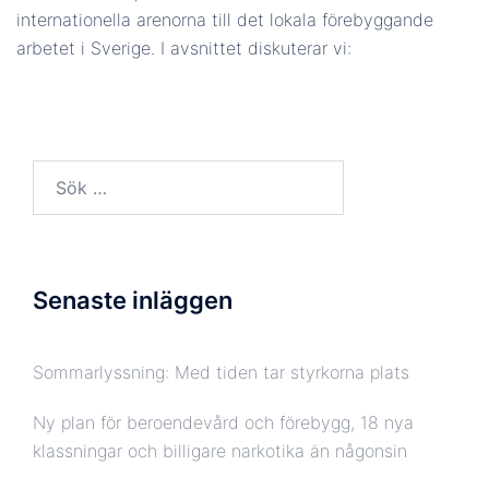
LÄNK
internationella arenorna till det lokala förebyggande
arbetet i Sverige. I avsnittet diskuterar vi:
BÄDDA IN
Sök
efter:
Senaste inläggen
Sommarlyssning: Med tiden tar styrkorna plats
Ny plan för beroendevård och förebygg, 18 nya
klassningar och billigare narkotika än någonsin