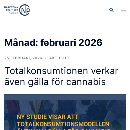
Hoppa
Sök
Slå
till
på/
innehåll
men
Månad:
februari 2026
25 FEBRUARI, 2026
AKTUELLT
Totalkonsumtionen verkar
även gälla för cannabis