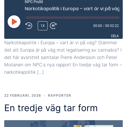
NPC Podd
Narkotikapolitik i Europa – vart är vi på väg?
SPELA
1X
00:00
/
00:52:22
UPP
DELA
AVSNITT
Narkotikapolitik i Europa – vart är vi på väg? Stämmer
det att Europa är på väg mot legalisering av cannabis? I
DELA
det här avsnittet samtalar Pierre Andersson och Peter
LÄNK
Moilanen om NPC:s nya rapport En tredje väg tar form –
narkotikapolitik […]
BÄDDA IN
22 FEBRUARI, 2026
RAPPORTER
En tredje väg tar form