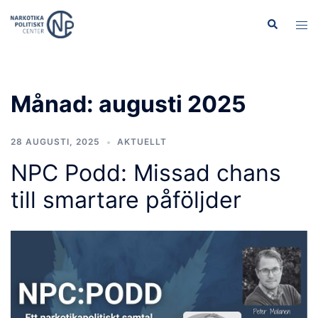
Hoppa
Sök
Slå
till
på/
innehåll
men
Månad:
augusti 2025
28 AUGUSTI, 2025
AKTUELLT
NPC Podd: Missad chans
till smartare påföljder