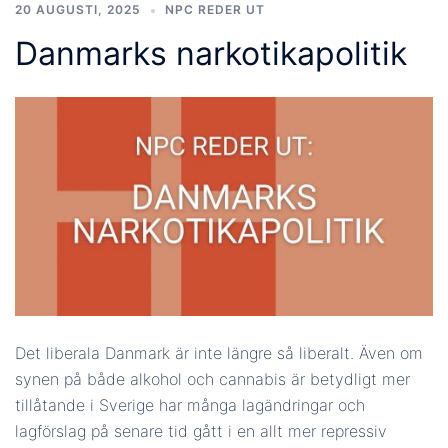
20 AUGUSTI, 2025
NPC REDER UT
Danmarks narkotikapolitik
Det liberala Danmark är inte längre så liberalt. Även om
synen på både alkohol och cannabis är betydligt mer
tillåtande i Sverige har många lagändringar och
lagförslag på senare tid gått i en allt mer repressiv