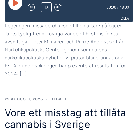
SPELA
1X
00:00
/
48:03
UPP
DELA
AVSNITT
Regeringen missade chansen till smartare påföljder –
trots tydlig trend i övriga världen I höstens första
DELA
avsnitt går Peter Moilanen och Pierre Andersson från
LÄNK
Narkotikapolitiskt Center igenom sommarens
narkotikapolitiska nyheter. Vi pratar bland annat om:
BÄDDA IN
ESPAD-undersökningen har presenterat resultaten för
2024: […]
22 AUGUSTI, 2025
DEBATT
Vore ett misstag att tillåta
cannabis i Sverige