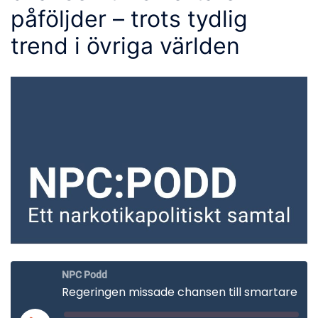
påföljder – trots tydlig
trend i övriga världen
NPC Podd
Regeringen missade chansen till smartare påföljder – trots tydlig trend i övriga världen