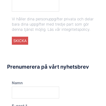
Vi håller dina personuppgifter privata och delar
bara dina uppgifter med tredje part som gör
denna tjänst möjlig.
Läs vår integritetspolicy.
Prenumerera på vårt nyhetsbrev
Namn
E-post
*