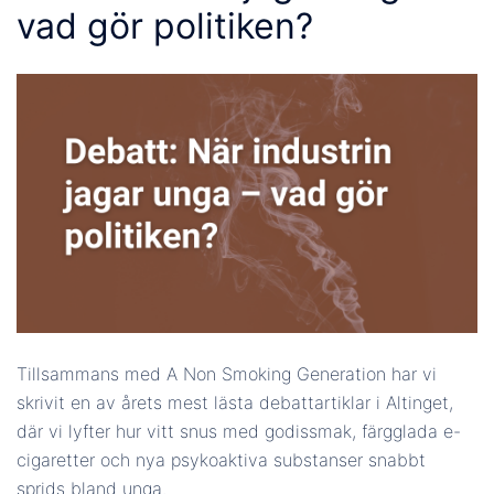
vad gör politiken?
Tillsammans med A Non Smoking Generation har vi
skrivit en av årets mest lästa debattartiklar i Altinget,
där vi lyfter hur vitt snus med godissmak, färgglada e-
cigaretter och nya psykoaktiva substanser snabbt
sprids bland unga.