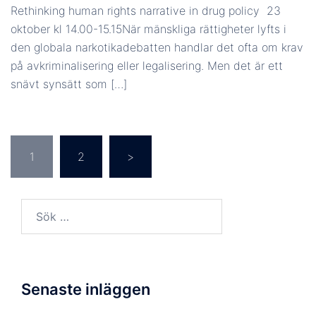
Rethinking human rights narrative in drug policy 23
oktober kl 14.00-15.15När mänskliga rättigheter lyfts i
den globala narkotikadebatten handlar det ofta om krav
på avkriminalisering eller legalisering. Men det är ett
snävt synsätt som […]
Inläggsnavigering
1
2
>
Sök
efter:
Senaste inläggen