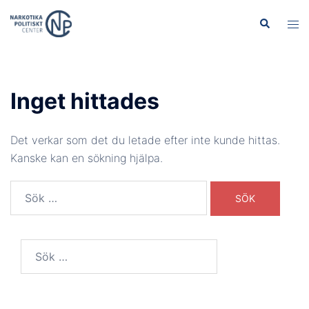
Hoppa
Sök
Slå
till
på/
innehåll
men
Inget hittades
Det verkar som det du letade efter inte kunde hittas.
Kanske kan en sökning hjälpa.
Sök
efter:
Sök
efter: