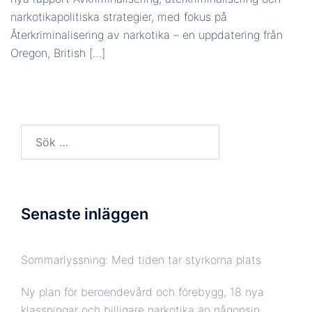
narkotikapolitiska strategier, med fokus på
BÄDDA IN
Återkriminalisering av narkotika – en uppdatering från
Oregon, British […]
Sök
efter:
Senaste inläggen
Sommarlyssning: Med tiden tar styrkorna plats
Ny plan för beroendevård och förebygg, 18 nya
klassningar och billigare narkotika än någonsin