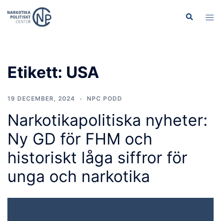
Hoppa
Sök
Slå
till
på/
innehåll
men
Etikett:
USA
19 DECEMBER, 2024
NPC PODD
Narkotikapolitiska nyheter:
Ny GD för FHM och
historiskt låga siffror för
unga och narkotika