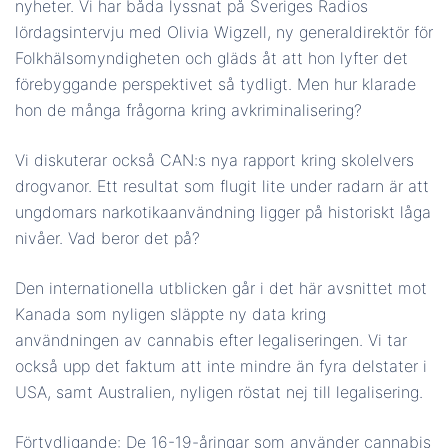
nyheter. Vi har båda lyssnat på Sveriges Radios
lördagsintervju med Olivia Wigzell, ny generaldirektör för
BÄDDA IN
Folkhälsomyndigheten och gläds åt att hon lyfter det
förebyggande perspektivet så tydligt. Men hur klarade
hon de många frågorna kring avkriminalisering?
Vi diskuterar också CAN:s nya rapport kring skolelvers
drogvanor. Ett resultat som flugit lite under radarn är att
ungdomars narkotikaanvändning ligger på historiskt låga
nivåer. Vad beror det på?
Den internationella utblicken går i det här avsnittet mot
Kanada som nyligen släppte ny data kring
användningen av cannabis efter legaliseringen. Vi tar
också upp det faktum att inte mindre än fyra delstater i
USA, samt Australien, nyligen röstat nej till legalisering.
Förtydligande: De 16-19-åringar som använder cannabis