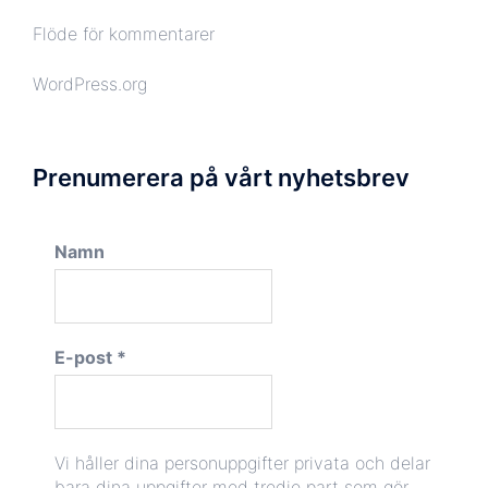
Flöde för kommentarer
WordPress.org
Prenumerera på vårt nyhetsbrev
Namn
E-post
*
Vi håller dina personuppgifter privata och delar
bara dina uppgifter med tredje part som gör