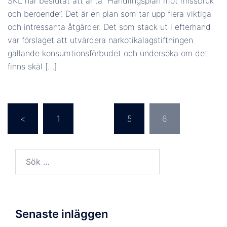
SKL har beslutat att anta ”Handlingsplan mot missbruk
och beroende”. Det är en plan som tar upp flera viktiga
och intressanta åtgärder. Det som stack ut i efterhand
var förslaget att utvärdera narkotikalagstiftningen
gällande konsumtionsförbudet och undersöka om det
finns skäl […]
Inläggsnavigering
<
1
…
5
6
Sök
efter:
Senaste inläggen