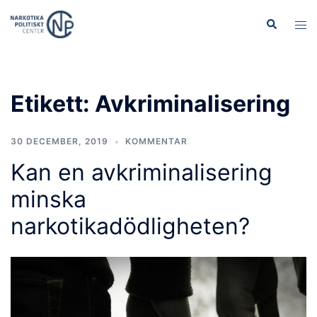
Hoppa
Sök
Slå
till
på/
innehåll
men
Etikett:
Avkriminalisering
30 DECEMBER, 2019
KOMMENTAR
Kan en avkriminalisering
minska
narkotikadödligheten?