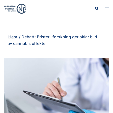
Hoppa
Sök
Slå
till
på/
innehåll
men
Hem
/
Debatt: Brister i forskning ger oklar bild
av cannabis effekter